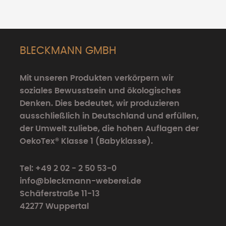
BLECKMANN GMBH
Mit unseren Produkten verkörpern wir
soziales Bewusstsein und ökologisches
Denken. Dies bedeutet, wir produzieren
ausschließlich in Deutschland und erfüllen,
der Umwelt zuliebe, die hohen Auflagen der
OekoTex® Klasse 1 (Babyklasse).
Tel: +49 2 02 - 2 50 53-0
info@bleckmann-weberei.de
Schäferstraße 11-13
42277 Wuppertal